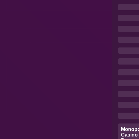
Monopo
Casino 