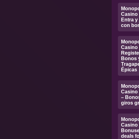
Monopo
Casino 
Entra y
con bo
Monopo
Casino
Registe
Bonos 
Tragap
Épicas
Monopo
Casino
– Bono
giros gr
Monopo
Casino
Bonuse
deals fo