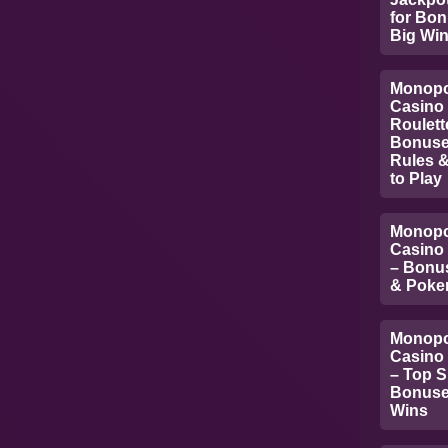
for Bo
Big Wi
Monopo
Casino
Roulett
Bonuse
Rules 
to Play
Monopo
Casino
– Bonus
& Poke
Monopo
Casino 
– Top S
Bonuse
Wins