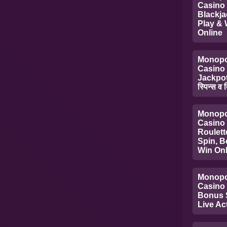
Casino
Blackja
Play & 
Online
Monopo
Casino
Jackpot
स्पिन्स व
Monopo
Casino
Roulett
Spin, B
Win Onl
Monopo
Casino 
Bonus 
Live Ac