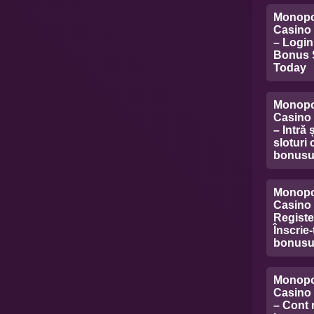
Monopo
Casino 
– Login
Bonus 
Today
Monopo
Casino
– Intră 
sloturi 
bonusu
Monopo
Casino
Registe
Înscrie-
bonusu
Monopo
Casino
– Cont 